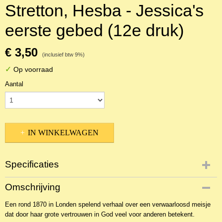
Stretton, Hesba - Jessica's
eerste gebed (12e druk)
€ 3,50
(inclusief btw 9%)
✓
Op voorraad
Aantal
IN WINKELWAGEN
Specificaties
Productcode
Omschrijving
2BKJ-936
Een rond 1870 in Londen spelend verhaal over een verwaarloosd meisje
dat door haar grote vertrouwen in God veel voor anderen betekent.