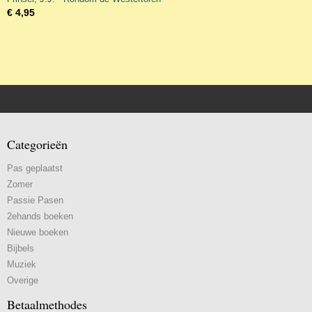
€ 4,95
Categorieën
Pas geplaatst
Zomer
Passie Pasen
2ehands boeken
Nieuwe boeken
Bijbels
Muziek
Overige
Betaalmethodes