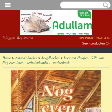
Inloggen
Registreren
UW WINKELWAGEN
Geen producten
(0)
Home
>
2ehands boeken
>
Jeugdboeken
>
Leeuwen-Haaften. G.W. van -
Nog even lezen ; verhalenbundel ; voorleesboek