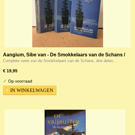
Aangium, Sibe van - De Smokkelaars van de Schans /
De Ballingen / De Terugkeer
Complete serie van de Smokkelaars van de Schans, drie delen…
€ 19,95
✓
Op voorraad
IN WINKELWAGEN