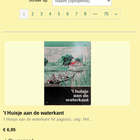
Sorteer op:
1
2
3
4
5
6
7
8
•••
75
»
't Huisje aan de waterkant
't Huisje aan de waterkant 64 pagina's, uitg: Het…
€ 6,95