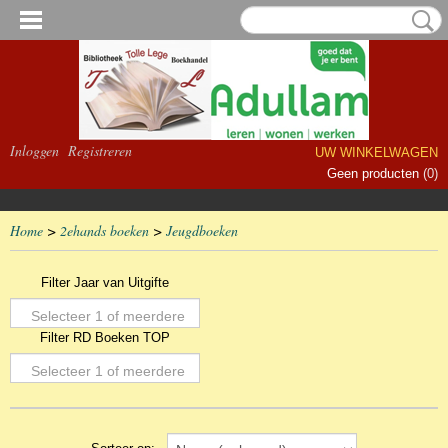
Inloggen
Registreren
UW WINKELWAGEN
Geen producten
(0)
Home
>
2ehands boeken
>
Jeugdboeken
Filter Jaar van Uitgifte
Selecteer 1 of meerdere
Filter RD Boeken TOP
opties
Selecteer 1 of meerdere
opties