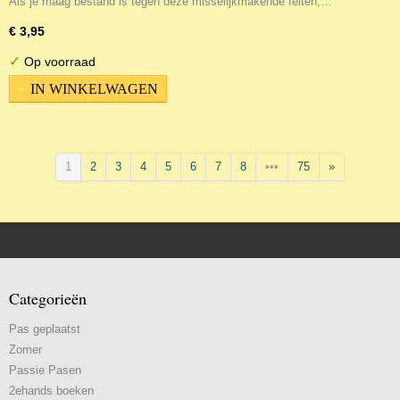
Als je maag bestand is tegen deze misselijkmakende feiten,…
€ 3,95
✓
Op voorraad
IN WINKELWAGEN
1
2
3
4
5
6
7
8
•••
75
»
Categorieën
Pas geplaatst
Zomer
Passie Pasen
2ehands boeken