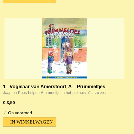
1 - Vogelaar-van Amersfoort, A. - Prummeltjes
Kerstfeest
Jaap en Kees helpen Prummeltje in het pakhuis. Als ze zien…
€ 3,50
✓
Op voorraad
IN WINKELWAGEN