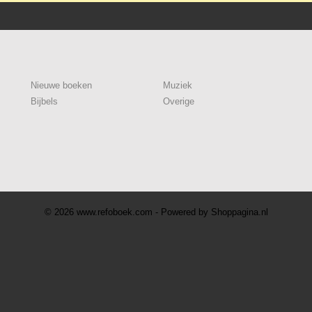
Nieuwe boeken
Muziek
Bijbels
Overige
© 2026 www.refoboek.com - Powered by Shoppagina.nl