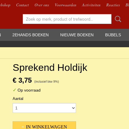
bshop
Contact
Over ons
Voorwaarden
Activiteiten
Reacties
B
N
2EHANDS BOEKEN
NIEUWE BOEKEN
BIJBELS
Sprekend Holdijk
€ 3,75
(inclusief btw 9%)
✓
Op voorraad
Aantal
IN WINKELWAGEN