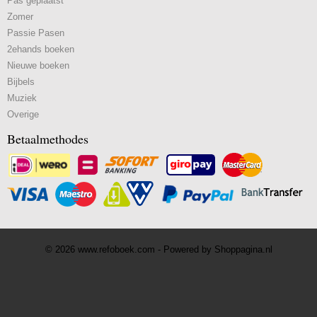
Pas geplaatst
Zomer
Passie Pasen
2ehands boeken
Nieuwe boeken
Bijbels
Muziek
Overige
Betaalmethodes
© 2026 www.refoboek.com - Powered by Shoppagina.nl