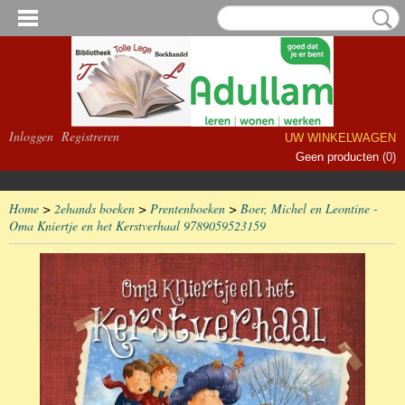
Inloggen
Registreren
UW WINKELWAGEN
Geen producten
(0)
Home
>
2ehands boeken
>
Prentenboeken
>
Boer, Michel en Leontine -
Oma Kniertje en het Kerstverhaal 9789059523159