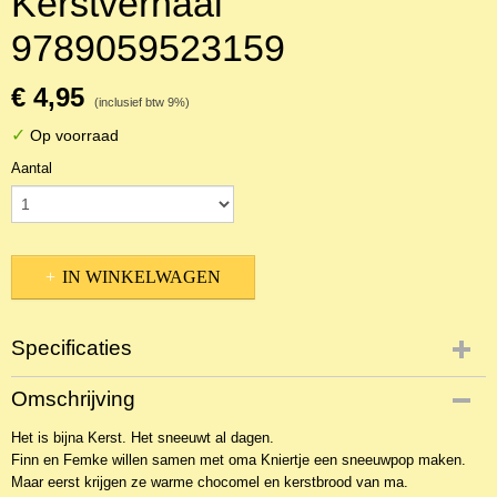
Kerstverhaal
9789059523159
€ 4,95
(inclusief btw 9%)
✓
Op voorraad
Aantal
IN WINKELWAGEN
Specificaties
Productcode
Omschrijving
NBKPr-24056
Het is bijna Kerst. Het sneeuwt al dagen.
EAN code
Finn en Femke willen samen met oma Kniertje een sneeuwpop maken.
9789059523159
Maar eerst krijgen ze warme chocomel en kerstbrood van ma.