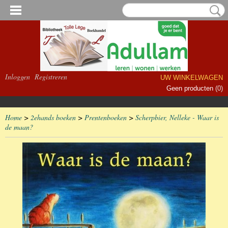
Inloggen
Registreren
UW WINKELWAGEN
Geen producten
(0)
Home
>
2ehands boeken
>
Prentenboeken
>
Scherpbier, Nelleke - Waar is
de maan?