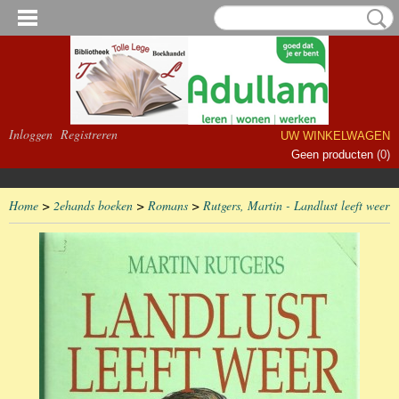
Inloggen
Registreren
UW WINKELWAGEN
Geen producten
(0)
Home
>
2ehands boeken
>
Romans
>
Rutgers, Martin - Landlust leeft weer