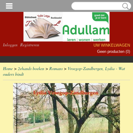
Inloggen
Registreren
UW WINKELWAGEN
Geen producten
(0)
Home
>
2ehands boeken
>
Romans
>
Vroegop-Zandbergen, Lydia - Wat
ouders bindt