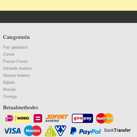
Categorieën
Pas geplaatst
Zomer
Passie Pasen
2ehands boeken
Nieuwe boeken
Bijbels
Muziek
Overige
Betaalmethodes