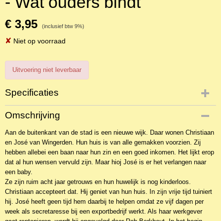
- Wat ouders bindt
€ 3,95
(inclusief btw 9%)
✘
Niet op voorraad
Uitvoering niet leverbaar
Specificaties
Productcode
Omschrijving
2BLNOr-12266
Aan de buitenkant van de stad is een nieuwe wijk. Daar wonen Christiaan
EAN code
en José van Wingerden. Hun huis is van alle gemakken voorzien. Zij
9789073531147
hebben allebei een baan naar hun zin en een goed inkomen. Het lijkt erop
Productcode leverancier
dat al hun wensen vervuld zijn. Maar hioj José is er het verlangen naar
C. Vroegop Dirksland
een baby.
Ze zijn ruim acht jaar getrouws en hun huwelijk is nog kinderloos.
Christiaan accepteert dat. Hij geniet van hun huis. In zijn vrije tijd tuiniert
hij. José heeft geen tijd hem daarbij te helpen omdat ze vijf dagen per
week als secretaresse bij een exportbedrijf werkt. Als haar werkgever