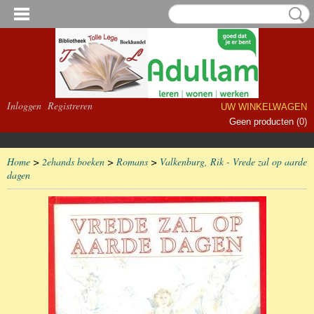
Inloggen
Registreren
UW WINKELWAGEN
Geen producten
(0)
Home
>
2ehands boeken
>
Romans
>
Valkenburg, Rik - Vrede zal op aarde
dagen