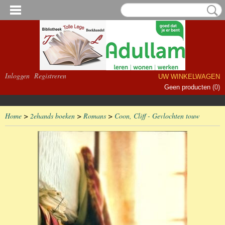
Inloggen
Registreren
UW WINKELWAGEN
Geen producten
(0)
Home
>
2ehands boeken
>
Romans
>
Coon, Cliff - Gevlochten touw