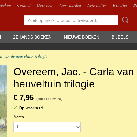
bshop
Contact
Over ons
Voorwaarden
Activiteiten
Reacties
B
N
2EHANDS BOEKEN
NIEUWE BOEKEN
BIJBELS
a van de heuveltuin trilogie
Overeem, Jac. - Carla van
heuveltuin trilogie
€ 7,95
(inclusief btw 9%)
✓
Op voorraad
Aantal