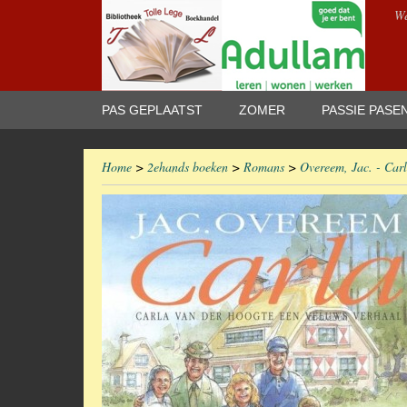
We
PAS GEPLAATST
ZOMER
PASSIE PASE
Home
>
2ehands boeken
>
Romans
>
Overeem, Jac. - Carl