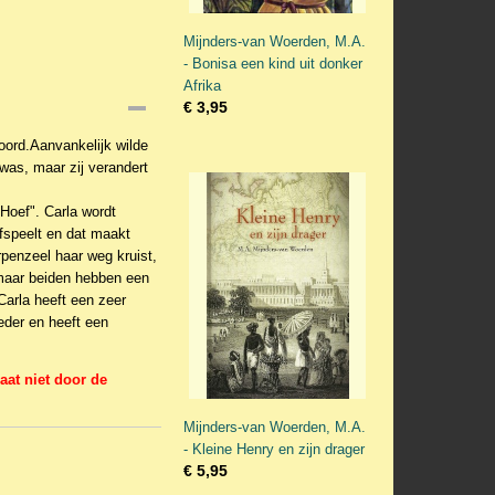
Mijnders-van Woerden, M.A.
- Bonisa een kind uit donker
Afrika
€ 3,95
oord.Aanvankelijk wilde
was, maar zij verandert
Hoef". Carla wordt
fspeelt en dat maakt
rpenzeel haar weg kruist,
 maar beiden hebben een
Carla heeft een zeer
oeder en heeft een
aat niet door de
Mijnders-van Woerden, M.A.
- Kleine Henry en zijn drager
€ 5,95