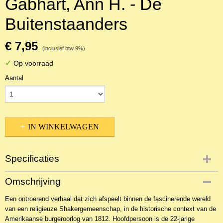
Gabhart, Ann H. - De
Buitenstaanders
€ 7,95
(inclusief btw 9%)
✓
Op voorraad
Aantal
IN WINKELWAGEN
Specificaties
Productcode
Omschrijving
2BKR-14300
Een ontroerend verhaal dat zich afspeelt binnen de fascinerende wereld
van een religieuze Shakergemeenschap, in de historische context van de
Amerikaanse burgeroorlog van 1812. Hoofdpersoon is de 22-jarige