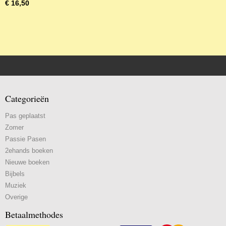
€ 16,50
Categorieën
Pas geplaatst
Zomer
Passie Pasen
2ehands boeken
Nieuwe boeken
Bijbels
Muziek
Overige
Betaalmethodes