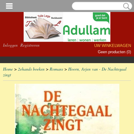
Inloggen
Registreren
UW WINKELWAGEN
Geen producten
(0)
Home
>
2ehands boeken
>
Romans
>
Hoorn, Arjen van - De Nachtegaal
zingt