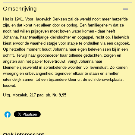
Productcode
Omschrijving
2BKR-19530
Het is 1941. Voor Hadewich Derksen zal de wereld nooit meer hetzelfde
zijn, en dat komt niet alleen door de oorlog. Een familiegeheim dat ze
nooit had willen prijsgeven moet boven water komen - daar heeft
Johanna, haar twaalfjarige kleindochter en oogappel, recht op. Hadewich
kiest ervoor de waarheid stapje voor stapje te onthullen via een dagboek.
Op hetzelfde moment houdt Johanna haar eigen belevenissen bij in een
schrift. Terwijl haar grootmoeder haar tollende gedachten, zorgen en
angsten aan het papier toevertrouwt, vangt Johanna haar
kleinemeisjeswereld in sprankelende woorden vol levenslust. Zo komen
wroeging en onbevangenheid tegenover elkaar te staan en smelten
uiteindelijk samen tot een bijzondere kleur uit de schilderswerkplaats:
loodwit.
Uitg. Mozaiek, 217 pag. pb.
Nu 9,95
Ook interessant