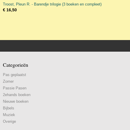
Troost, Pleun R. - Barendje trilogie (3 boeken en compleet)
€ 16,50
Categorieën
Pas geplaatst
Zomer
Passie Pasen
2ehands boeken
Nieuwe boeken
Bijbels
Muziek
Overige