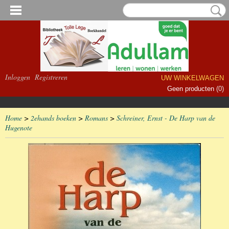
Inloggen
Registreren
UW WINKELWAGEN
Geen producten
(0)
Home
>
2ehands boeken
>
Romans
>
Schreiner, Ernst - De Harp van de
Hugenote