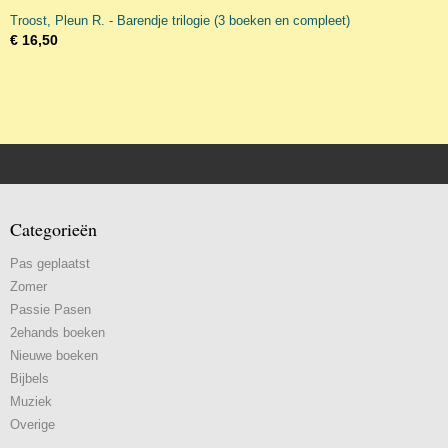
Troost, Pleun R. - Barendje trilogie (3 boeken en compleet)
€ 16,50
Categorieën
Pas geplaatst
Zomer
Passie Pasen
2ehands boeken
Nieuwe boeken
Bijbels
Muziek
Overige