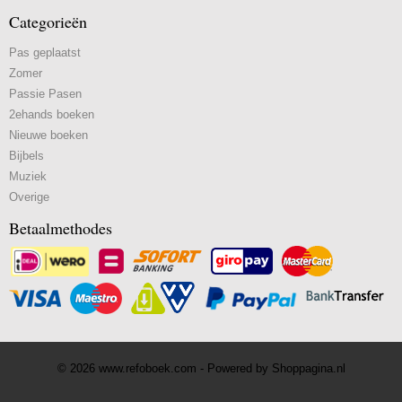
Categorieën
Pas geplaatst
Zomer
Passie Pasen
2ehands boeken
Nieuwe boeken
Bijbels
Muziek
Overige
Betaalmethodes
© 2026 www.refoboek.com - Powered by Shoppagina.nl