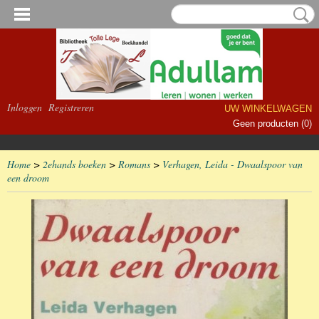
Inloggen
Registreren
UW WINKELWAGEN
Geen producten
(0)
Home
>
2ehands boeken
>
Romans
>
Verhagen, Leida - Dwaalspoor van
een droom