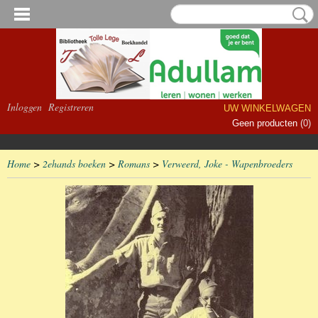
Inloggen
Registreren
UW WINKELWAGEN
Geen producten
(0)
Home
>
2ehands boeken
>
Romans
>
Verweerd, Joke - Wapenbroeders