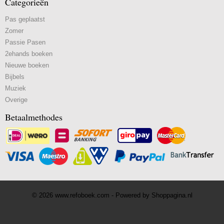
Categorieën
Pas geplaatst
Zomer
Passie Pasen
2ehands boeken
Nieuwe boeken
Bijbels
Muziek
Overige
Betaalmethodes
© 2026 www.refoboek.com - Powered by Shoppagina.nl