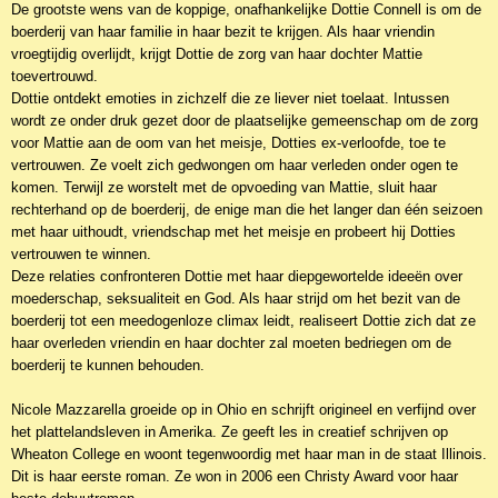
De grootste wens van de koppige, onafhankelijke Dottie Connell is om de
boerderij van haar familie in haar bezit te krijgen. Als haar vriendin
vroegtijdig overlijdt, krijgt Dottie de zorg van haar dochter Mattie
toevertrouwd.
Dottie ontdekt emoties in zichzelf die ze liever niet toelaat. Intussen
wordt ze onder druk gezet door de plaatselijke gemeenschap om de zorg
voor Mattie aan de oom van het meisje, Dotties ex-verloofde, toe te
vertrouwen. Ze voelt zich gedwongen om haar verleden onder ogen te
komen. Terwijl ze worstelt met de opvoeding van Mattie, sluit haar
rechterhand op de boerderij, de enige man die het langer dan één seizoen
met haar uithoudt, vriendschap met het meisje en probeert hij Dotties
vertrouwen te winnen.
Deze relaties confronteren Dottie met haar diepgewortelde ideeën over
moederschap, seksualiteit en God. Als haar strijd om het bezit van de
boerderij tot een meedogenloze climax leidt, realiseert Dottie zich dat ze
haar overleden vriendin en haar dochter zal moeten bedriegen om de
boerderij te kunnen behouden.
Nicole Mazzarella groeide op in Ohio en schrijft origineel en verfijnd over
het plattelandsleven in Amerika. Ze geeft les in creatief schrijven op
Wheaton College en woont tegenwoordig met haar man in de staat Illinois.
Dit is haar eerste roman. Ze won in 2006 een Christy Award voor haar