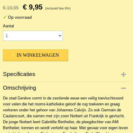
€ 9,95
€ 19,95
(inclusief btw 9%)
✓
Op voorraad
Aantal
IN WINKELWAGEN
Specificaties
Productcode
Omschrijving
2BKR-37327
De stad Genève vormt in de zestiende eeuw een veilig toevluchtsoord
EAN code
voor velen die het rooms-katholieke geloof de rug toekeren en graag
9789033628672
verkeren onder het gehoor van Johannes Calvijn. Zo ook Germain de
Productcode leverancier
Caulaincourt, die samen met zijn zoon Norbert uit Frankrijk is gevlucht.
De Banier
De jonge Norbert leert Gabriëlle Berthelier, de pleegdochter van AMi
Berthelier, kennen en wordt verliefd op haar. Met gevaar voor eigen leven