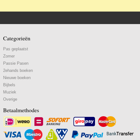
Categorieën
Pas geplaatst
Zomer
Passie Pasen
2ehands boeken
Nieuwe boeken
Bijbels
Muziek
Overige
Betaalmethodes