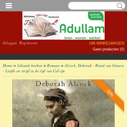
Inloggen
Registreren
UW WINKELWAGEN
Geen producten
(0)
Home
>
2ehands boeken
>
Romans
>
Alcock, Deborah - Bruid van Geneve
- Liefde en strijd in de tijd van Calvijn
-50%