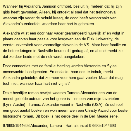
Wanneer hij Alexandra Jamison ontmoet, besluit hij meteen dat hij zijn
gids heeft gevonden. Alleen, hij ontdekt al snel dat het treinongeval
waarvan zijn vader de schuld kreeg, de dood heeft veroorzaakt van
Alexandra’s verloofde, waardoor haar hart is gebroken.
Alexandra wijst een door haar vader gearrangeerd huwelijk af en volgt in
plaats daarvan haar passie voor lesgeven aan de Fisk University, de
eerste universiteit voor voormalige slaven in de VS. Maar haar familie en
de betere kringen in Nashville keuren dit gedrag af, en al snel merkt ze
dat ze door beide met de nek wordt aangekeken.
Door connecties met de familie Harding worden Alexandra en Sylas
onverwachte bondgenoten. En ondanks haar eerste indruk, merkt
Alexandra geleidelijk dat ze meer voor hem gaat voelen. Maar dat mag
toch niet, wanneer haar hart niet vrij is?
Deze heerlijke roman bewijst waarom Tamera Alexander een van de
meest geliefde auteurs van het genre is – en een van mijn favorieten.
(Lynn Austin) - Tamera Alexander woont in Nashville (USA). Ze schreef
een groot aantal boeken en won meermalen een Christy Award voor beste
historische roman. Dit boek is het derde deel in de Bell Meade serie.
9789051944693 Alexander, Tamera - Hart als inzet 9789051944693