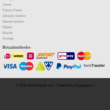
Zomer
Passie Pasen
2ehands boeken
Nieuwe boeken
Bijbels
Muziek
Overige
Betaalmethodes
© 2026 www.refoboek.com - Powered by Shoppagina.nl