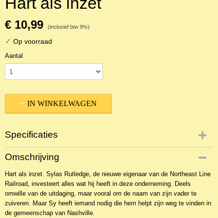
Hart als inzet
€ 10,99
(inclusief btw 9%)
✓
Op voorraad
Aantal
IN WINKELWAGEN
Specificaties
Productcode
Omschrijving
2BKR-39815
Hart als inzet. Sylas Rutledge, de nieuwe eigenaar van de Northeast Line
EAN code
Railroad, investeert alles wat hij heeft in deze onderneming. Deels
9789051944693
omwille van de uitdaging, maar vooral om de naam van zijn vader te
Productcode leverancier
zuiveren. Maar Sy heeft iemand nodig die hem helpt zijn weg te vinden in
van Wijnen
de gemeenschap van Nashville.