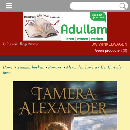
Inloggen
Registreren
UW WINKELWAGEN
Geen producten
(0)
Home
>
2ehands boeken
>
Romans
>
Alexander, Tamera - Het Hart als
inzet