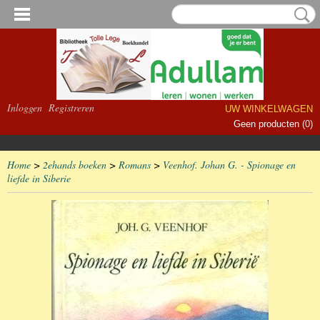
Inloggen
Registreren
UW WINKELWAGEN
Geen producten
(0)
Home
>
2ehands boeken
>
Romans
>
Veenhof. Johan G. - Spionage en
liefde in Siberie