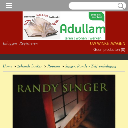
Inloggen
Registreren
UW WINKELWAGEN
Geen producten
(0)
Home
>
2ehands boeken
>
Romans
>
Singer, Randy - Zelfverdediging