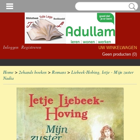
Inloggen
Registreren
UW WINKELWAGEN
Geen producten
(0)
Home
>
2ehands boeken
>
Romans
>
Liebeek-Hobing, Ietje - Mijn zuster
Nadia