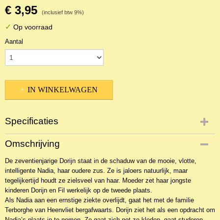
€ 3,95
(inclusief btw 9%)
✓
Op voorraad
Aantal
IN WINKELWAGEN
Specificaties
Productcode
Omschrijving
2BKR-9985
De zeventienjarige Dorijn staat in de schaduw van de mooie, vlotte,
EAN code
intelligente Nadia, haar oudere zus. Ze is jaloers natuurlijk, maar
9789036417969
tegelijkertijd houdt ze zielsveel van haar. Moeder zet haar jongste
Productcode leverancier
kinderen Dorijn en Fil werkelijk op de tweede plaats.
Zomer en Keuning
Als Nadia aan een ernstige ziekte overlijdt, gaat het met de familie
Terborghe van Heenvliet bergafwaarts. Dorijn ziet het als een opdracht om
Nadia’s plaats in te nemen. Ze gaat zich net zo kleden, gaat studeren,