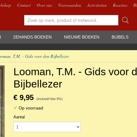
bshop
Contact
Over ons
Voorwaarden
Activiteiten
Reacties
B
N
2EHANDS BOEKEN
NIEUWE BOEKEN
BIJBELS
oman, T.M. - Gids voor den Bijbellezer
Looman, T.M. - Gids voor 
Bijbellezer
€ 9,95
(inclusief btw 9%)
✓
Op voorraad
Aantal