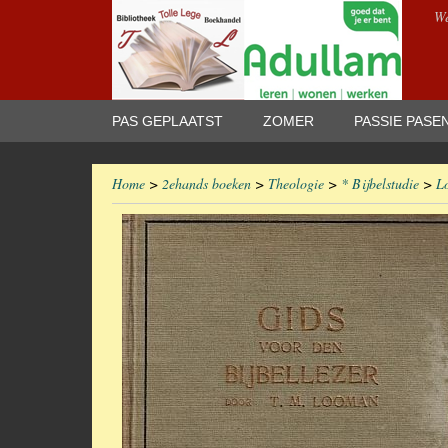
We
PAS GEPLAATST
ZOMER
PASSIE PASE
Home
>
2ehands boeken
>
Theologie
>
* Bijbelstudie
>
Lo