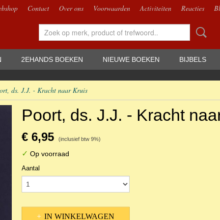
bshop
Contact
Over ons
Voorwaarden
Activiteiten
Reacties
B
N
2EHANDS BOEKEN
NIEUWE BOEKEN
BIJBELS
ort, ds. J.J. - Kracht naar Kruis
Poort, ds. J.J. - Kracht naa
€ 6,95
(inclusief btw 9%)
✓
Op voorraad
Aantal
IN WINKELWAGEN