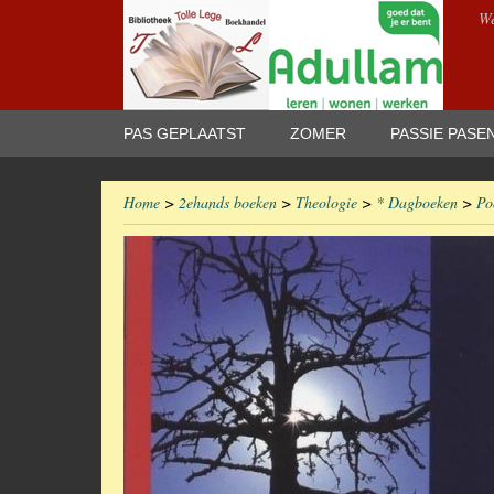
We
PAS GEPLAATST
ZOMER
PASSIE PASE
Home
>
2ehands boeken
>
Theologie
>
* Dagboeken
>
Po