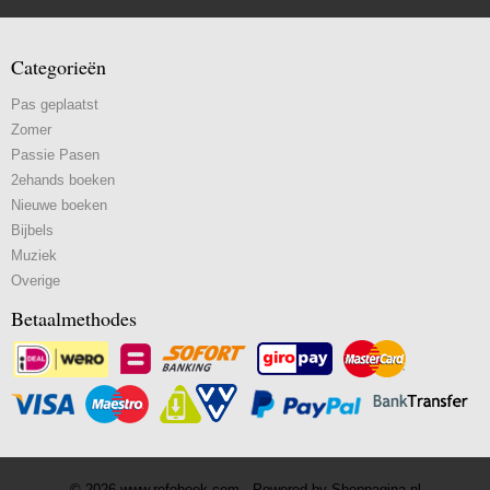
Categorieën
Pas geplaatst
Zomer
Passie Pasen
2ehands boeken
Nieuwe boeken
Bijbels
Muziek
Overige
Betaalmethodes
© 2026 www.refoboek.com - Powered by Shoppagina.nl