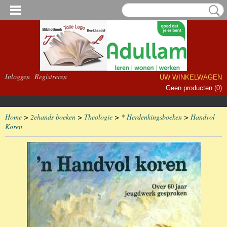
Inloggen
Registreren
UW WINKELWAGEN
Geen producten
(0)
Home
>
2ehands boeken
>
Theologie
>
* Herdenkingsboeken
>
Handvol
Koren