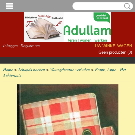
Inloggen
Registreren
UW WINKELWAGEN
Geen producten
(0)
Home
>
2ehands boeken
>
Waargebeurde verhalen
>
Frank, Anne - Het
Achterhuis