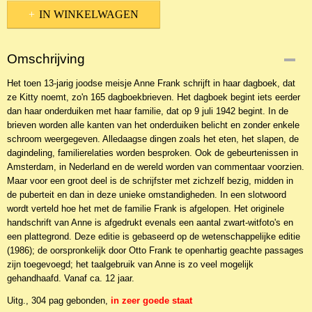
IN WINKELWAGEN
Omschrijving
Het toen 13-jarig joodse meisje Anne Frank schrijft in haar dagboek, dat
ze Kitty noemt, zo'n 165 dagboekbrieven. Het dagboek begint iets eerder
dan haar onderduiken met haar familie, dat op 9 juli 1942 begint. In de
brieven worden alle kanten van het onderduiken belicht en zonder enkele
schroom weergegeven. Alledaagse dingen zoals het eten, het slapen, de
dagindeling, familierelaties worden besproken. Ook de gebeurtenissen in
Amsterdam, in Nederland en de wereld worden van commentaar voorzien.
Maar voor een groot deel is de schrijfster met zichzelf bezig, midden in
de puberteit en dan in deze unieke omstandigheden. In een slotwoord
wordt verteld hoe het met de familie Frank is afgelopen. Het originele
handschrift van Anne is afgedrukt evenals een aantal zwart-witfoto's en
een plattegrond. Deze editie is gebaseerd op de wetenschappelijke editie
(1986); de oorspronkelijk door Otto Frank te openhartig geachte passages
zijn toegevoegd; het taalgebruik van Anne is zo veel mogelijk
gehandhaafd. Vanaf ca. 12 jaar.
Uitg., 304 pag gebonden,
in zeer goede staat