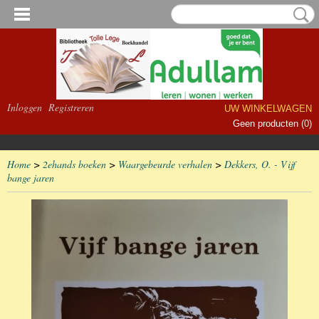
Inloggen
Registreren
UW WINKELWAGEN
Geen producten
(0)
Home
>
2ehands boeken
>
Waargebeurde verhalen
>
Dekkers, O. - Vijf
bange jaren