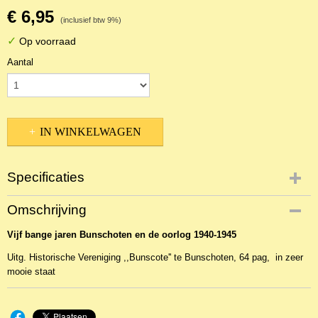
€ 6,95
(inclusief btw 9%)
✓
Op voorraad
Aantal
IN WINKELWAGEN
Specificaties
Productcode
Omschrijving
2BKW-143
Vijf bange jaren Bunschoten en de oorlog 1940-1945
Uitg. Historische Vereniging ,,Bunscote'' te Bunschoten, 64 pag, in zeer
mooie staat