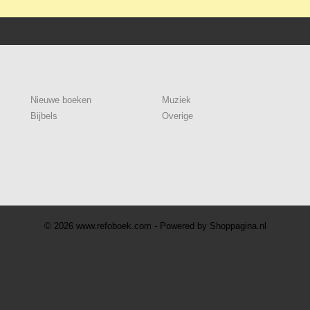
Nieuwe boeken
Muziek
Bijbels
Overige
© 2026 www.refoboek.com - Powered by Shoppagina.nl