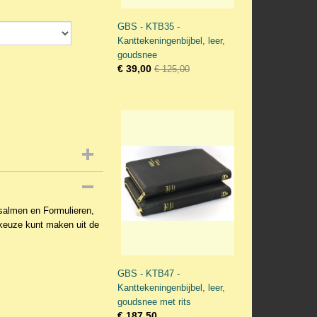
GBS - KTB35 -
Kanttekeningenbijbel, leer,
goudsnee
€ 39,00
€ 125,00
salmen en Formulieren,
keuze kunt maken uit de
GBS - KTB47 -
Kanttekeningenbijbel, leer,
goudsnee met rits
€ 187,50