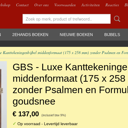
bshop
Contact
Over ons
Voorwaarden
Activiteiten
Reacties
B
N
2EHANDS BOEKEN
NIEUWE BOEKEN
BIJBELS
e Kanttekeningenbijbel middenformaat (175 x 258 mm) zonder Psalmen en For
GBS - Luxe Kanttekeninge
middenformaat (175 x 258
zonder Psalmen en Formul
goudsnee
€ 137,00
(inclusief btw 9%)
✓
Op voorraad
- Levertijd leverbaar