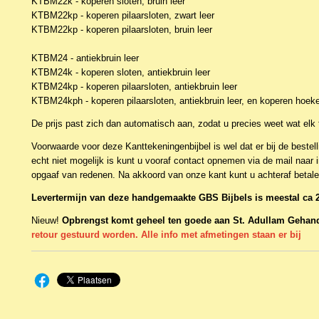
KTBM22k - koperen sloten, bruin leer
KTBM22kp - koperen pilaarsloten, zwart leer
KTBM22kp - koperen pilaarsloten, bruin leer
KTBM24 - antiekbruin leer
KTBM24k - koperen sloten, antiekbruin leer
KTBM24kp - koperen pilaarsloten, antiekbruin leer
KTBM24kph - koperen pilaarsloten, antiekbruin leer, en koperen hoek
De prijs past zich dan automatisch aan, zodat u precies weet wat elk 
Voorwaarde voor deze Kanttekeningenbijbel is wel dat er bij de bestell
echt niet mogelijk is kunt u vooraf contact opnemen via de mail naa
opgaaf van redenen. Na akkoord van onze kant kunt u achteraf betale
Levertermijn van deze handgemaakte GBS Bijbels is meestal ca 
Nieuw!
Opbrengst komt geheel ten goede aan St. Adullam Geha
retour gestuurd worden. Alle info met afmetingen staan er bij