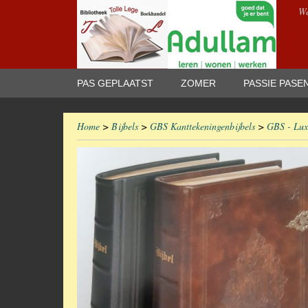
We
PAS GEPLAATST
ZOMER
PASSIE PASE
Home
>
Bijbels
>
GBS Kanttekeningenbijbels
>
GBS - Lux