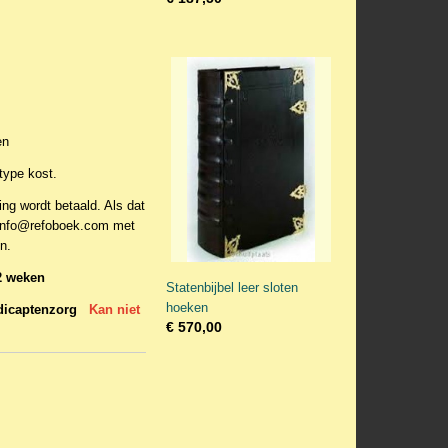
en
type kost.
ing wordt betaald. Als dat
r info@refoboek.com met
n.
2 weken
Statenbijbel leer sloten
hoeken
ndicaptenzorg
Kan niet
€ 570,00