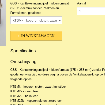
GBS - Kanttekeningenbijbel middenformaat
Aantal
(175 x 258 mm) zonder Psalmen en
Formulieren, goudsnee
IN WINKELWAGEN
Specificaties
Productcode
NBy-27587
Omschrijving
Productcode leverancier
GBS-KTBM
GBS - Kanttekeningenbijbel middenformaat (175 x 258 mm) zonder P
goudsnee, waarbij u op deze pagina boven de 'winkelwagen'-knop uw 
volgende opties:
KTBMk - koperen sloten, zwart kunstleer
KTBM22 - zwart leer
KTBM22 - bruin leer
KTBM22k - koperen sloten, zwart leer