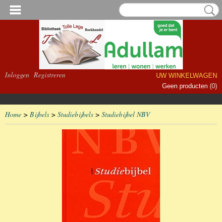
Inloggen
Registreren
UW WINKELWAGEN
Geen producten
(0)
Home
>
Bijbels
>
Studiebijbels
>
Studiebijbel NBV