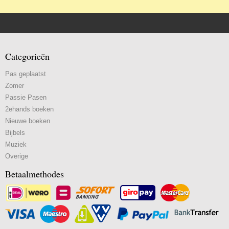
Categorieën
Pas geplaatst
Zomer
Passie Pasen
2ehands boeken
Nieuwe boeken
Bijbels
Muziek
Overige
Betaalmethodes