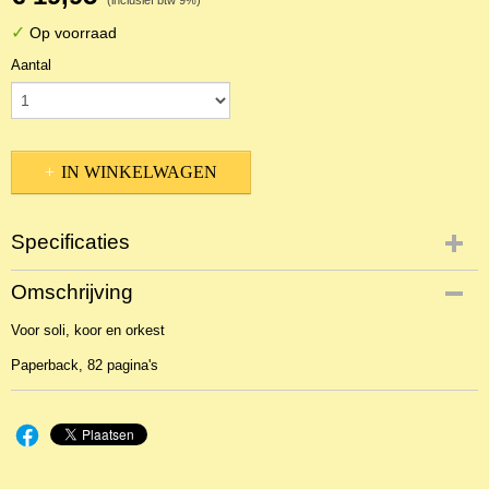
(inclusief btw 9%)
✓
Op voorraad
Aantal
IN WINKELWAGEN
Specificaties
Productcode
Omschrijving
2BLNOr-37118
Voor soli, koor en orkest
Paperback, 82 pagina's