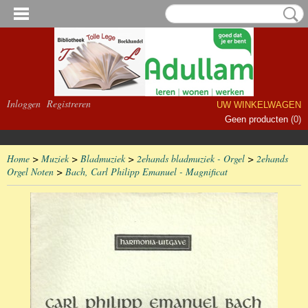
Inloggen
Registreren
UW WINKELWAGEN
Geen producten
(0)
Home
>
Muziek
>
Bladmuziek
>
2ehands bladmuziek - Orgel
>
2ehands
Orgel Noten
>
Bach, Carl Philipp Emanuel - Magnificat