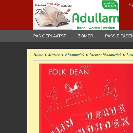
We
PAS GEPLAATST
ZOMER
PASSIE PASE
Home
>
Muziek
>
Bladmuziek
>
Nieuwe bladmuziek
>
Les