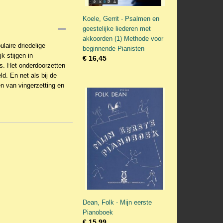
Koele, Gerrit - Psalmen en
geestelijke liederen met
akkoorden (1) Methode voor
laire driedelige
beginnende Pianisten
k stijgen in
€ 16,45
rs. Het onderdoorzetten
d. En net als bij de
en van vingerzetting en
Dean, Folk - Mijn eerste
Pianoboek
€ 15,99