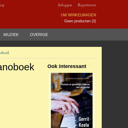
log
Inloggen
Registreren
UW WINKELWAGEN
Geen producten
(0)
MUZIEK
OVERIGE
noboek
ianoboek
Ook interessant