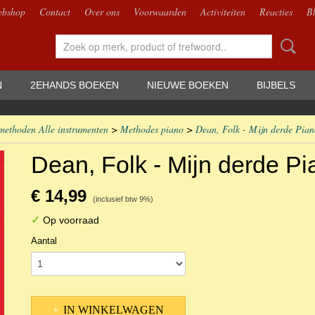
bshop
Contact
Over ons
Voorwaarden
Activiteiten
Reacties
B
N
2EHANDS BOEKEN
NIEUWE BOEKEN
BIJBELS
methoden Alle instrumenten
>
Methodes piano
>
Dean, Folk - Mijn derde Pia
Dean, Folk - Mijn derde P
€ 14,99
(inclusief btw 9%)
✓
Op voorraad
Aantal
IN WINKELWAGEN