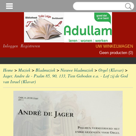
Inloggen
Registreren
UW WINKELWAGEN
Geen producten
(0)
Home
>
Muziek
>
Bladmuziek
>
Nieuwe bladmuziek
>
Orgel (Klavar)
>
Jager, Andre de - Psalm 85, 90, 133, Tien Geboden e.a. - Lof zij de God
van Israel (Klavar)