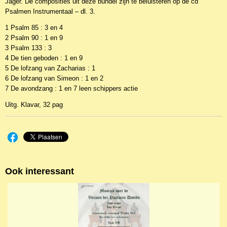
Jager. De composities uit deze bundel zijn te beluisteren op de cd
KL 26190
Psalmen Instrumentaal – dl. 3.
Productcode leverancier
Klavarskribo
1 Psalm 85 : 3 en 4
2 Psalm 90 : 1 en 9
3 Psalm 133 : 3
4 De tien geboden : 1 en 9
5 De lofzang van Zacharias : 1
6 De lofzang van Simeon : 1 en 2
7 De avondzang : 1 en 7 leen schippers actie
Uitg. Klavar, 32 pag
Ook interessant