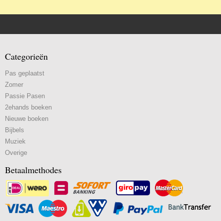
Categorieën
Pas geplaatst
Zomer
Passie Pasen
2ehands boeken
Nieuwe boeken
Bijbels
Muziek
Overige
Betaalmethodes