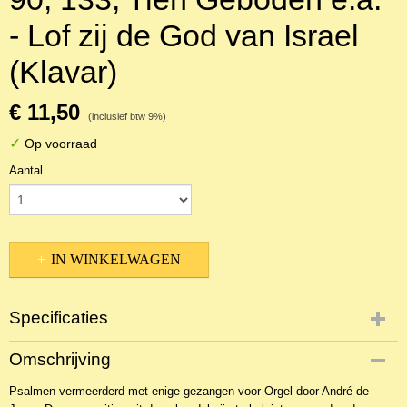
- Lof zij de God van Israel
(Klavar)
€ 11,50
(inclusief btw 9%)
✓
Op voorraad
Aantal
IN WINKELWAGEN
Specificaties
Productcode
Omschrijving
NBLKOr-28985
Psalmen vermeerderd met enige gezangen voor Orgel door André de
EAN code