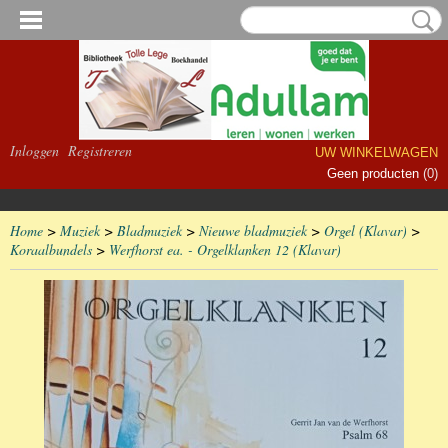
Inloggen
Registreren
UW WINKELWAGEN
Geen producten
(0)
Home
>
Muziek
>
Bladmuziek
>
Nieuwe bladmuziek
>
Orgel (Klavar)
>
Koraalbundels
>
Werfhorst ea. - Orgelklanken 12 (Klavar)