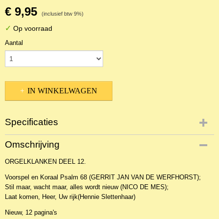
€ 9,95
(inclusief btw 9%)
✓
Op voorraad
Aantal
IN WINKELWAGEN
Specificaties
Productcode
Omschrijving
NBLKOr-9102
ORGELKLANKEN DEEL 12.
EAN code
KL 25661
Voorspel en Koraal Psalm 68 (GERRIT JAN VAN DE WERFHORST);
Stil maar, wacht maar, alles wordt nieuw (NICO DE MES);
Laat komen, Heer, Uw rijk(Hennie Slettenhaar)
Nieuw, 12 pagina's