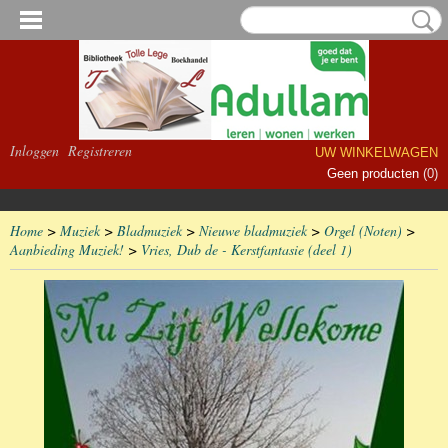
Inloggen
Registreren
UW WINKELWAGEN
Geen producten
(0)
Home
>
Muziek
>
Bladmuziek
>
Nieuwe bladmuziek
>
Orgel (Noten)
>
Aanbieding Muziek!
>
Vries, Dub de - Kerstfantasie (deel 1)