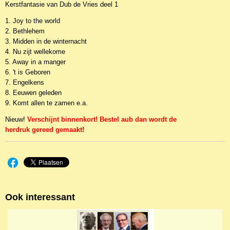
Kerstfantasie van Dub de Vries deel 1
EAN code
JZ-AMBITUS060
1. Joy to the world
2. Bethlehem
3. Midden in de winternacht
4. Nu zijt wellekome
5. Away in a manger
6. 't is Geboren
7. Engelkens
8. Eeuwen geleden
9. Komt allen te zamen e.a.
Nieuw!
Verschijnt binnenkort! Bestel aub dan wordt de
herdruk gereed gemaakt!
Ook interessant