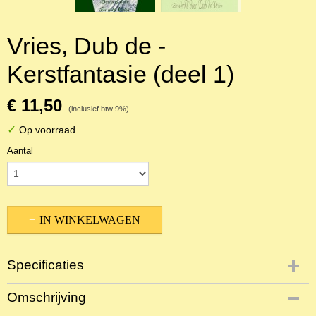
Vries, Dub de -
Kerstfantasie (deel 1)
€ 11,50
(inclusief btw 9%)
✓
Op voorraad
Aantal
IN WINKELWAGEN
Specificaties
Productcode
Omschrijving
NBLNOr-12422