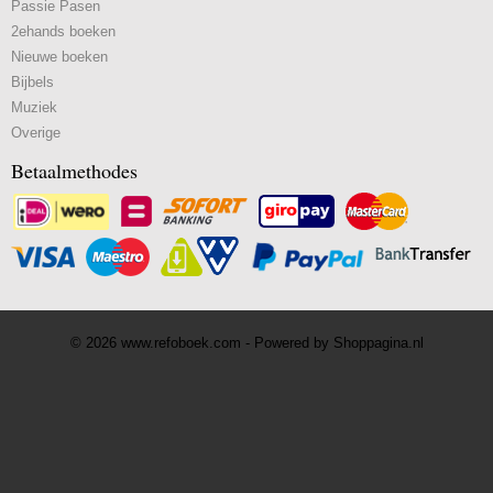
Passie Pasen
2ehands boeken
Nieuwe boeken
Bijbels
Muziek
Overige
Betaalmethodes
© 2026 www.refoboek.com - Powered by Shoppagina.nl