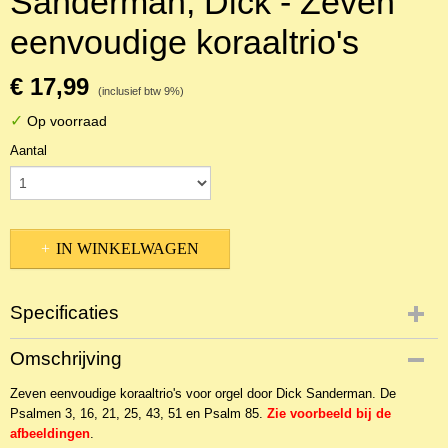
Sanderman, Dick - Zeven
eenvoudige koraaltrio's
€ 17,99
(inclusief btw 9%)
✓
Op voorraad
Aantal
IN WINKELWAGEN
Specificaties
Productcode
Omschrijving
NBLNOr-11437
Zeven eenvoudige koraaltrio's voor orgel door Dick Sanderman. De
EAN code
Psalmen 3, 16, 21, 25, 43, 51 en Psalm 85.
WIL795
Zie voorbeeld bij de
afbeeldingen
.