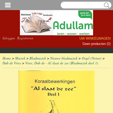
Inloggen
Registreren
UW WINKELWAGEN
Geen producten
(0)
Home
>
Muziek
>
Bladmuziek
>
Nieuwe bladmuziek
>
Orgel (Noten)
>
Dub de Vries
>
Vries, Dub de - Al slaat de zee (Bladmuziek deel 1)