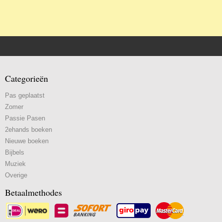
Categorieën
Pas geplaatst
Zomer
Passie Pasen
2ehands boeken
Nieuwe boeken
Bijbels
Muziek
Overige
Betaalmethodes