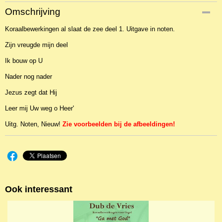
Productcode
Omschrijving
NBLNOr-1760
Koraalbewerkingen al slaat de zee deel 1. Uitgave in noten.
EAN code
JZ-AMBITUS052
Zijn vreugde mijn deel
Ik bouw op U
Nader nog nader
Jezus zegt dat Hij
Leer mij Uw weg o Heer'
Uitg. Noten, Nieuw!
Zie voorbeelden bij de afbeeldingen!
Ook interessant