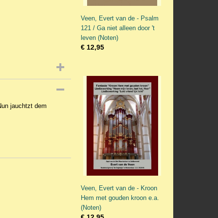
Veen, Evert van de - Psalm
121 / Ga niet alleen door 't
leven (Noten)
€ 12,95
Nun jauchtzt dem
Veen, Evert van de - Kroon
Hem met gouden kroon e.a.
(Noten)
€ 12,95