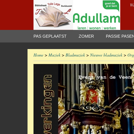
We
PAS GEPLAATST
ZOMER
PASSIE PASE
Home
>
Muziek
>
Bladmuziek
>
Nieuwe bladmuziek
>
Org