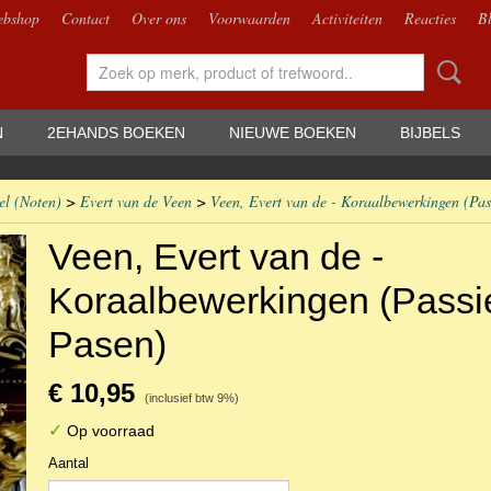
bshop
Contact
Over ons
Voorwaarden
Activiteiten
Reacties
B
N
2EHANDS BOEKEN
NIEUWE BOEKEN
BIJBELS
el (Noten)
>
Evert van de Veen
>
Veen, Evert van de - Koraalbewerkingen (Pas
Veen, Evert van de -
Koraalbewerkingen (Passi
Pasen)
€ 10,95
(inclusief btw 9%)
✓
Op voorraad
Aantal