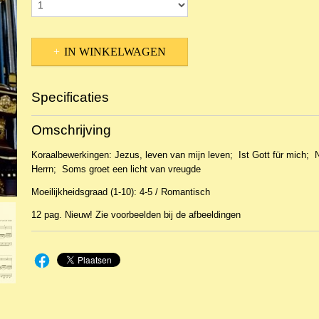
IN WINKELWAGEN
Specificaties
Productcode
NBLNOr-16449
Omschrijving
EAN code
Opus10-523
Koraalbewerkingen: Jezus, leven van mijn leven; Ist Gott für mich; 
Herrn; Soms groet een licht van vreugde
Moeilijkheidsgraad (1-10): 4-5 / Romantisch
12 pag. Nieuw! Zie voorbeelden bij de afbeeldingen