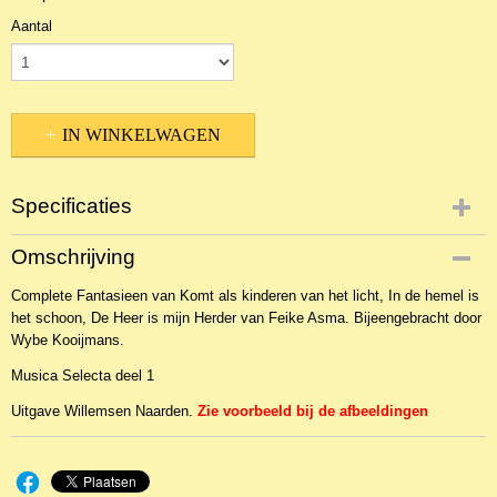
Aantal
IN WINKELWAGEN
Specificaties
Productcode
Omschrijving
NBLNOr-2209
Complete Fantasieen van Komt als kinderen van het licht, In de hemel is
EAN code
het schoon, De Heer is mijn Herder van Feike Asma. Bijeengebracht door
WIL1307
Wybe Kooijmans.
Musica Selecta deel 1
Uitgave Willemsen Naarden.
Zie voorbeeld bij de afbeeldingen