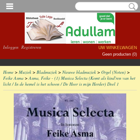
Inloggen
Registreren
UW WINKELWAGEN
Geen producten
(0)
Home
>
Muziek
>
Bladmuziek
>
Nieuwe bladmuziek
>
Orgel (Noten)
>
Feike Asma
>
Asma, Feike - (1) Musica Selecta (Komt als kind'ren van het
licht / In de hemel is het schoon / De Heer is mijn Herder) Deel 1