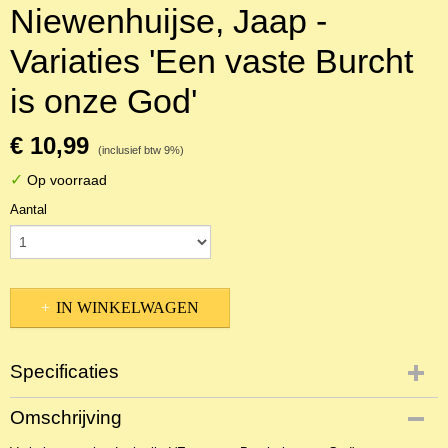
Niewenhuijse, Jaap -
Variaties 'Een vaste Burcht
is onze God'
€ 10,99
(inclusief btw 9%)
✓
Op voorraad
Aantal
IN WINKELWAGEN
Specificaties
Productcode
Omschrijving
NBLNOr-17308