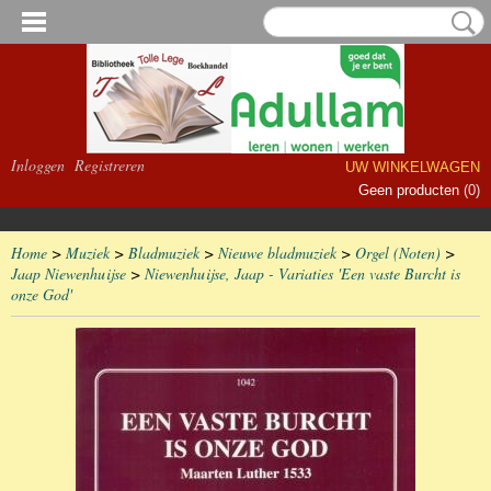
Inloggen
Registreren
UW WINKELWAGEN
Geen producten
(0)
Home
>
Muziek
>
Bladmuziek
>
Nieuwe bladmuziek
>
Orgel (Noten)
>
Jaap Niewenhuijse
>
Niewenhuijse, Jaap - Variaties 'Een vaste Burcht is
onze God'