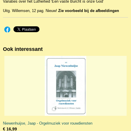
Variaties over het Lutherlied 'Een vaste Burcht is onze God'
EAN code
WIL1042
Uitg. Willemsen, 12 pag. Nieuw!
Zie voorbeeld bij de afbeeldingen
Ook interessant
Niewenhuijse, Jaap - Orgelmuziek voor rouwdiensten
€ 16,99