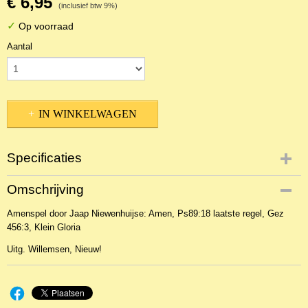
€ 6,95
(inclusief btw 9%)
✓
Op voorraad
Aantal
IN WINKELWAGEN
Specificaties
Productcode
Omschrijving
NBLNOr-13952
Amenspel door Jaap Niewenhuijse: Amen, Ps89:18 laatste regel, Gez
EAN code
456:3, Klein Gloria
WIL778
Uitg. Willemsen, Nieuw!