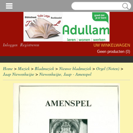
Inloggen
Registreren
UW WINKELWAGEN
Geen producten
(0)
Home
>
Muziek
>
Bladmuziek
>
Nieuwe bladmuziek
>
Orgel (Noten)
>
Jaap Niewenhuijse
>
Niewenhuijse, Jaap - Amenspel