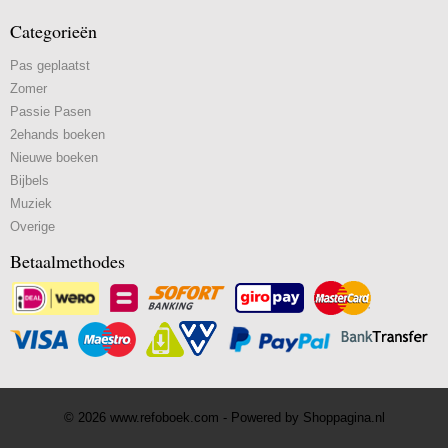
Categorieën
Pas geplaatst
Zomer
Passie Pasen
2ehands boeken
Nieuwe boeken
Bijbels
Muziek
Overige
Betaalmethodes
© 2026 www.refoboek.com - Powered by Shoppagina.nl