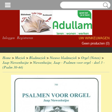
Inloggen
Registreren
UW WINKELWAGEN
Geen producten
(0)
Home
>
Muziek
>
Bladmuziek
>
Nieuwe bladmuziek
>
Orgel (Noten)
>
Jaap Niewenhuijse
>
Niewenhuijse, Jaap - Psalmen voor orgel - deel 3 -
(Psalm 30-44)