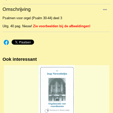
Productcode
Omschrijving
NBLOr-23856
Psalmen voor orgel (Psalm 30-44) deel 3
EAN code
WIL769
Uitg. 40 pag. Nieuw!
Zie voorbeelden bij de afbeeldingen!
Ook interessant