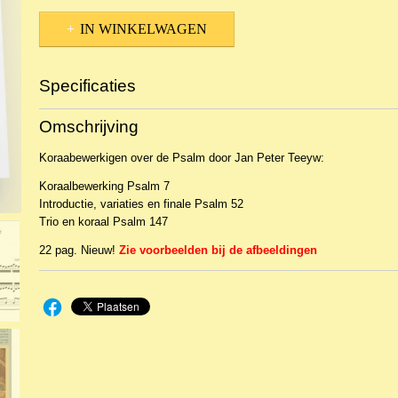
IN WINKELWAGEN
Specificaties
Productcode
12893
Omschrijving
EAN code
Opus10-448
Koraabewerkigen over de Psalm door Jan Peter Teeyw:
Koraalbewerking Psalm 7
Introductie, variaties en finale Psalm 52
Trio en koraal Psalm 147
22 pag. Nieuw!
Zie voorbeelden bij de afbeeldingen