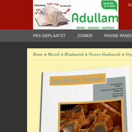
We
PAS GEPLAATST
ZOMER
PASSIE PASE
Home
>
Muziek
>
Bladmuziek
>
Nieuwe bladmuziek
>
Org