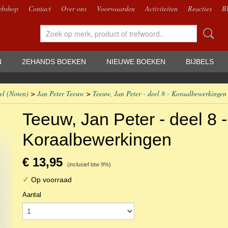
bshop
Contact
Over ons
Voorwaarden
Activiteiten
Reacties
B
N
2EHANDS BOEKEN
NIEUWE BOEKEN
BIJBELS
el (Noten)
>
Jan Peter Teeuw
>
Teeuw, Jan Peter - deel 8 - Koraalbewerkingen
Teeuw, Jan Peter - deel 8 -
Koraalbewerkingen
€ 13,95
(inclusief btw 9%)
✓
Op voorraad
Aantal