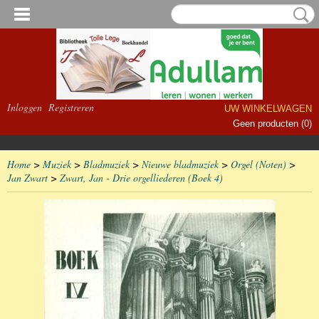
Inloggen
Registreren
UW WINKELWAGEN
Geen producten
(0)
Home
>
Muziek
>
Bladmuziek
>
Nieuwe bladmuziek
>
Orgel (Noten)
>
Jan Zwart
>
Zwart, Jan - Drie orgelliederen (Boek 4)