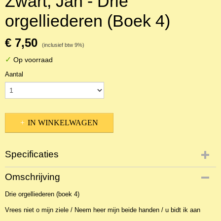
Zwart, Jan - Drie
orgelliederen (Boek 4)
€ 7,50
(inclusief btw 9%)
✓
Op voorraad
Aantal
IN WINKELWAGEN
Specificaties
Productcode
Omschrijving
NBLNOr-1457
Drie orgelliederen (boek 4)
EAN code
JZ-BOEK 04
Vrees niet o mijn ziele / Neem heer mijn beide handen / u bidt ik aan