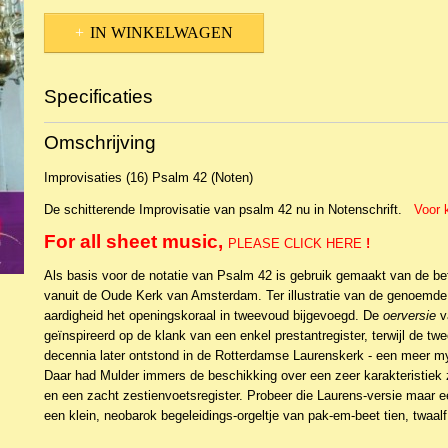
IN WINKELWAGEN
Specificaties
Productcode
NBLNOr-24885
Omschrijving
EAN code
CP6047
Improvisaties (16) Psalm 42 (Noten)
De schitterende Improvisatie van psalm 42 nu in Notenschrift.
Voor 
For all sheet music,
PLEASE CLICK HERE
!
Als basis voor de notatie van Psalm 42 is gebruik gemaakt van de 
vanuit de Oude Kerk van Amsterdam. Ter illustratie van de genoemde 
aardigheid het openingskoraal in tweevoud bijgevoegd. De
oerversie
v
geïnspireerd op de klank van een enkel prestantregister, terwijl de twe
decennia later ontstond in de Rotterdamse Laurenskerk - een meer m
Daar had Mulder immers de beschikking over een zeer karakteristiek 
en een zacht zestienvoetsregister. Probeer die Laurens-versie maar ee
een klein, neobarok begeleidings-orgeltje van pak-em-beet tien, twaalf 