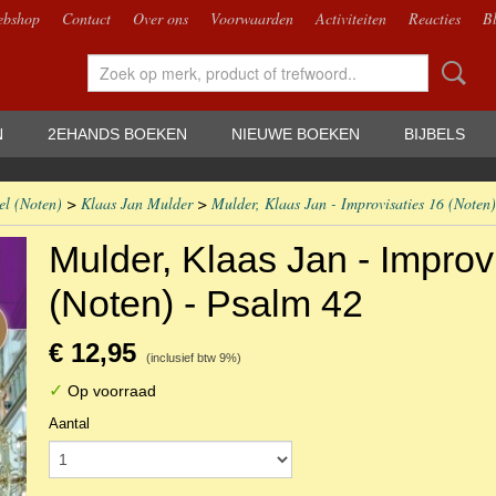
bshop
Contact
Over ons
Voorwaarden
Activiteiten
Reacties
B
N
2EHANDS BOEKEN
NIEUWE BOEKEN
BIJBELS
el (Noten)
>
Klaas Jan Mulder
>
Mulder, Klaas Jan - Improvisaties 16 (Noten
Mulder, Klaas Jan - Improv
(Noten) - Psalm 42
€ 12,95
(inclusief btw 9%)
✓
Op voorraad
Aantal