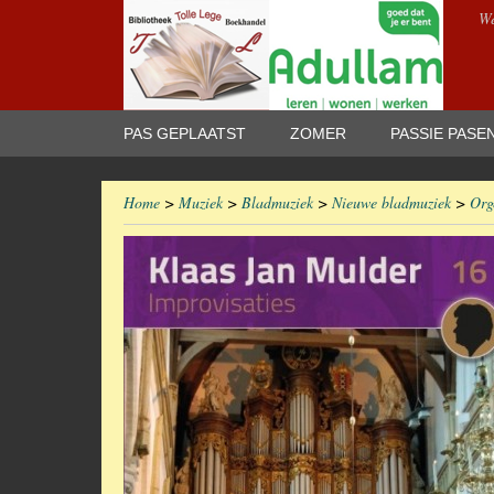
We
PAS GEPLAATST
ZOMER
PASSIE PASE
Home
>
Muziek
>
Bladmuziek
>
Nieuwe bladmuziek
>
Org