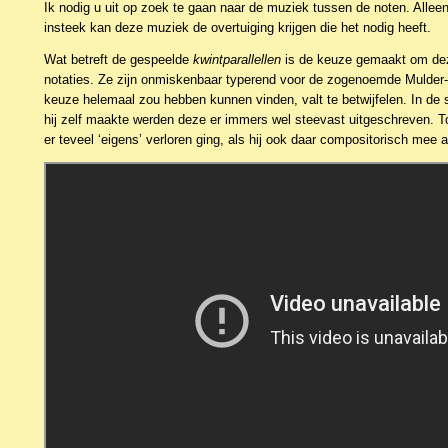
Ik nodig u uit op zoek te gaan naar de muziek tussen de noten. Alleen
insteek kan deze muziek de overtuiging krijgen die het nodig heeft.
Wat betreft de gespeelde
kwintparallellen
is de keuze gemaakt om de
notaties. Ze zijn onmiskenbaar typerend voor de zogenoemde Mulder-s
keuze helemaal zou hebben kunnen vinden, valt te betwijfelen. In de
hij zelf maakte werden deze er immers wel steevast uitgeschreven. T
er teveel ‘eigens’ verloren ging, als hij ook daar compositorisch mee 