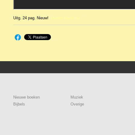
Uitg. 24 pag. Nieuw!
mulder psalm 42
Nieuwe boeken
Muziek
Bijbels
Overige