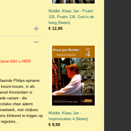
Mulder, Klaas Jan - Psalm
105, Psalm 134, God in de
hoog (Noten)
€ 12,95
klavar klikt u HIER
befaamde Philips-opname
keuze-issues, is als
anuit Amsterdam is
ede variant - die
ystieke sfeer ademt.
zwelwerk, met strijkers
Mulder, Klaas Jan -
ns klinkend te krijgen op
Improvisaties 4 (Noten)
registers...
€ 9,50