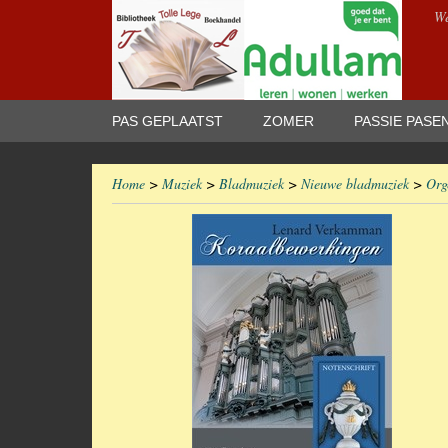
We
PAS GEPLAATST
ZOMER
PASSIE PASE
Home
>
Muziek
>
Bladmuziek
>
Nieuwe bladmuziek
>
Org