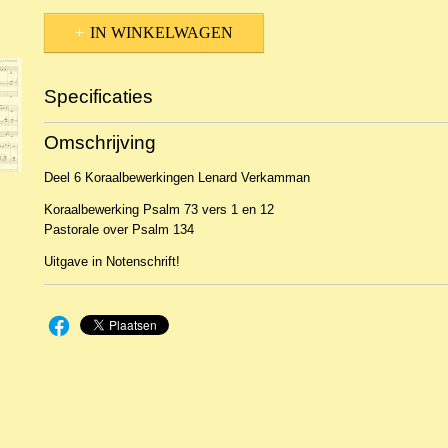
IN WINKELWAGEN
Specificaties
Productcode
NBLNOr-5998
Omschrijving
EAN code
28622146N106
Deel 6 Koraalbewerkingen Lenard Verkamman
Koraalbewerking Psalm 73 vers 1 en 12
Pastorale over Psalm 134
Uitgave in Notenschrift!