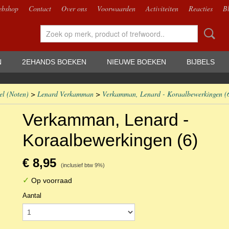
bshop
Contact
Over ons
Voorwaarden
Activiteiten
Reacties
B
N
2EHANDS BOEKEN
NIEUWE BOEKEN
BIJBELS
el (Noten)
>
Lenard Verkamman
>
Verkamman, Lenard - Koraalbewerkingen (
Verkamman, Lenard -
Koraalbewerkingen (6)
€ 8,95
(inclusief btw 9%)
✓
Op voorraad
Aantal