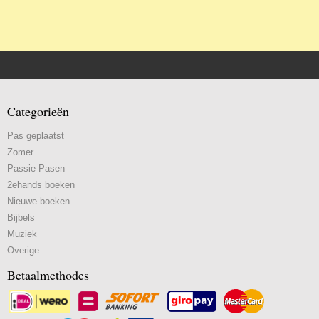
Categorieën
Pas geplaatst
Zomer
Passie Pasen
2ehands boeken
Nieuwe boeken
Bijbels
Muziek
Overige
Betaalmethodes