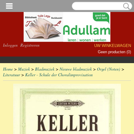
Inloggen
Registreren
UW WINKELWAGEN
Geen producten
(0)
Home
>
Muziek
>
Bladmuziek
>
Nieuwe bladmuziek
>
Orgel (Noten)
>
Literatuur
>
Keller - Schule der Choralimprovisation