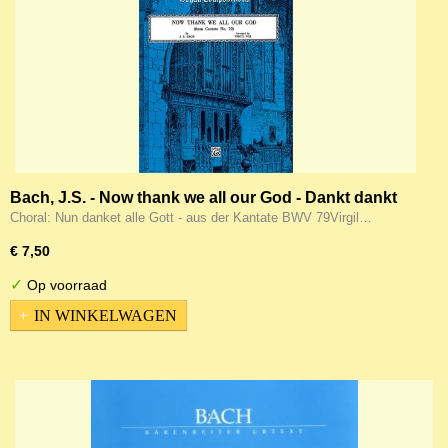
Bach, J.S. - Now thank we all our God - Dankt dankt
nu allen God (arr. Virgil Fox)
Choral: Nun danket alle Gott - aus der Kantate BWV 79Virgil…
€ 7,50
✓
Op voorraad
IN WINKELWAGEN