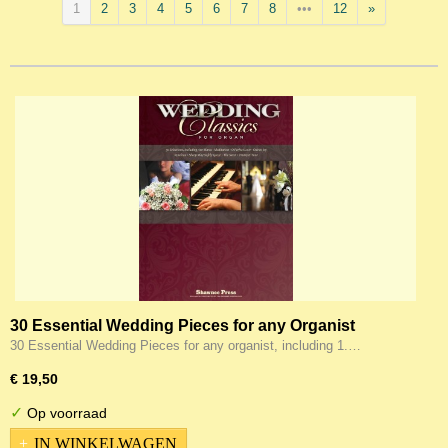
1
2
3
4
5
6
7
8
•••
12
»
30 Essential Wedding Pieces for any Organist
30 Essential Wedding Pieces for any organist, including 1.…
€ 19,50
✓
Op voorraad
IN WINKELWAGEN