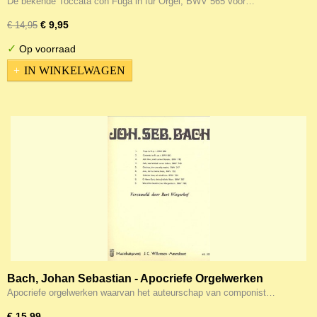
De bekende Toccata con Fuga in für Orgel, BWV 565 voor…
€ 9,95
€ 14,95
✓
Op voorraad
IN WINKELWAGEN
Bach, Johan Sebastian - Apocriefe Orgelwerken
Apocriefe orgelwerken waarvan het auteurschap van componist…
€ 15,99