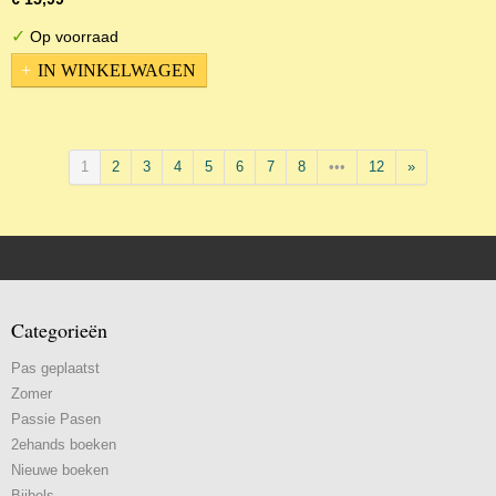
✓
Op voorraad
IN WINKELWAGEN
1
2
3
4
5
6
7
8
•••
12
»
Categorieën
Pas geplaatst
Zomer
Passie Pasen
2ehands boeken
Nieuwe boeken
Bijbels