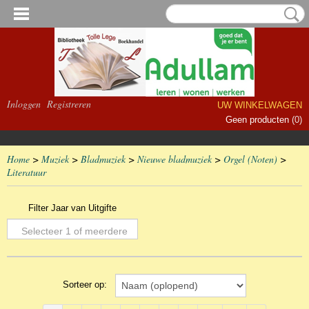
Inloggen
Registreren
UW WINKELWAGEN
Geen producten
(0)
Home
>
Muziek
>
Bladmuziek
>
Nieuwe bladmuziek
>
Orgel (Noten)
>
Literatuur
Filter Jaar van Uitgifte
Selecteer 1 of meerdere
opties
Sorteer op: