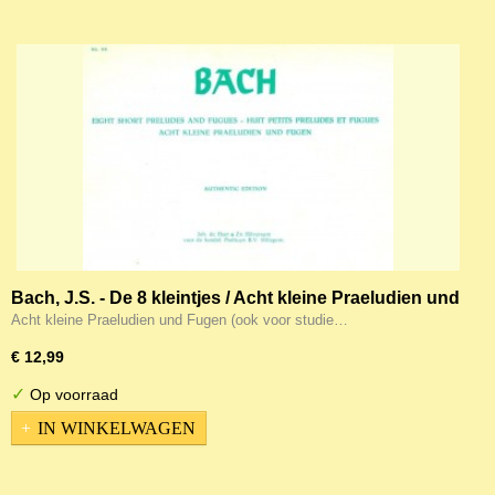
Bach, J.S. - De 8 kleintjes / Acht kleine Praeludien und
Fugen (ook voor studie doeleinden!)
Acht kleine Praeludien und Fugen (ook voor studie…
€ 12,99
✓
Op voorraad
IN WINKELWAGEN