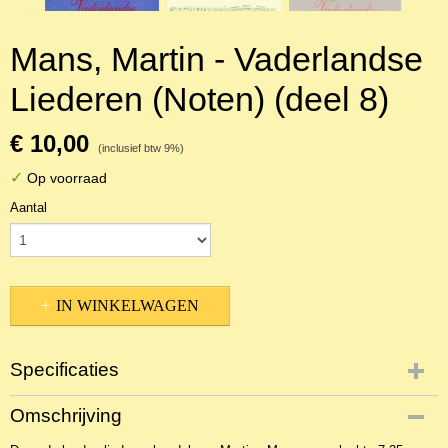
Mans, Martin - Vaderlandse
Liederen (Noten) (deel 8)
€ 10,00
(inclusief btw 9%)
✓
Op voorraad
Aantal
IN WINKELWAGEN
Specificaties
Productcode
Omschrijving
NBLNOr-1758