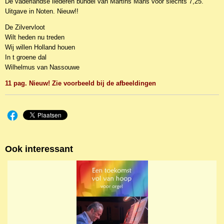
De vaderlandse liederen bundel van Martins Mans voor slechts 7,25.
EAN code
Uitgave in Noten. Nieuw!!
JZ-AMBITUS027
De Zilvervloot
Wilt heden nu treden
Wij willen Holland houen
In t groene dal
Wilhelmus van Nassouwe
11 pag. Nieuw! Zie voorbeeld bij de afbeeldingen
Ook interessant