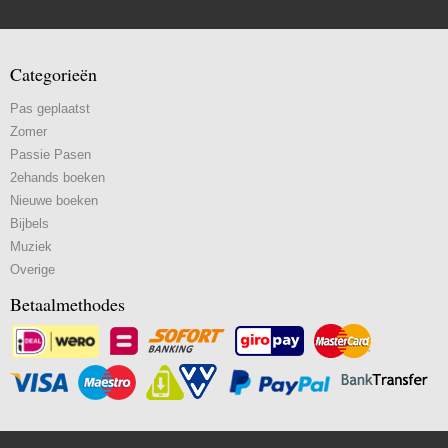
Categorieën
Pas geplaatst
Zomer
Passie Pasen
2ehands boeken
Nieuwe boeken
Bijbels
Muziek
Overige
Betaalmethodes