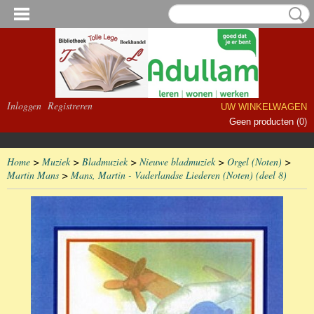
Inloggen
Registreren
UW WINKELWAGEN
Geen producten
(0)
Home
>
Muziek
>
Bladmuziek
>
Nieuwe bladmuziek
>
Orgel (Noten)
>
Martin Mans
>
Mans, Martin - Vaderlandse Liederen (Noten) (deel 8)