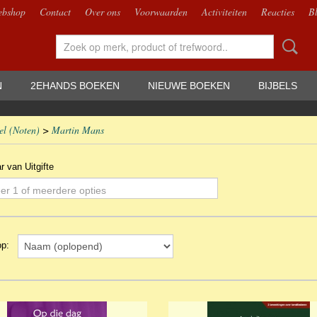
bshop
Contact
Over ons
Voorwaarden
Activiteiten
Reacties
B
N
2EHANDS BOEKEN
NIEUWE BOEKEN
BIJBELS
el (Noten)
>
Martin Mans
ar van Uitgifte
er 1 of meerdere opties
 op: