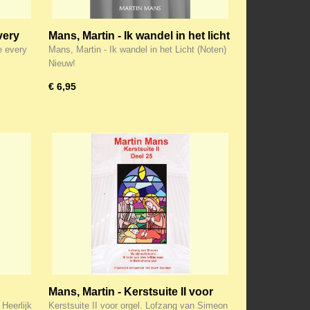
very
Mans, Martin - Ik wandel in het licht
met Jezus (Noten)
e every
Mans, Martin - Ik wandel in het Licht (Noten)
Nieuw!
€ 6,95
Mans, Martin - Kerstsuite II voor
orgel (Noten) (25)
Heerlijk
Kerstsuite II voor orgel. Lofzang van Simeon