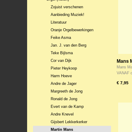
Zojuist verschenen
Aanbieding Muziek!
Literatuur
Oranje Orgelbewerkingen
Feike Asma
Jan. J. van den Berg
Teke Bijlsma
Cor van Dijk
Mans M
hemel 
Mans Mar
Pieter Heykoop
VANAF c
Harm Hoeve
€ 7,95
Andre de Jager
Margreeth de Jong
Ronald de Jong
Evert van de Kamp
Andre Knevel
Gijsbert Lekkerkerker
Martin Mans