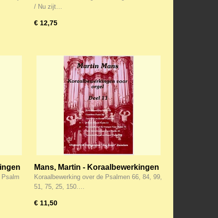
/ Nu zijt…
€ 12,75
kingen
Mans, Martin - Koraalbewerkingen
(11)
. Psalm
Koraalbewerking over de Psalmen 66, 84, 99,
51, 75, 25, 150.…
€ 11,50