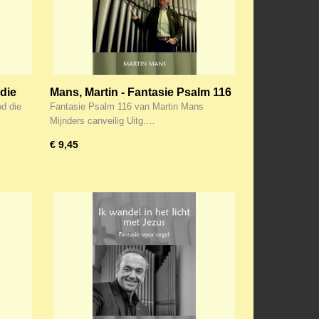
 die
Mans, Martin - Fantasie Psalm 116
(Noten)
od die
Fantasie Psalm 116 van Martin Mans
Mijnders canveilig Uitg.…
€ 9,45