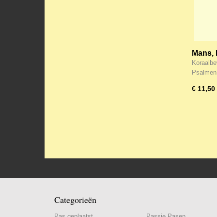
Mans, 
(2) Psa
Koraalbe
Vader, 
Psalmen
€ 11,50
Categorieën
Pas geplaatst
Passie Pasen