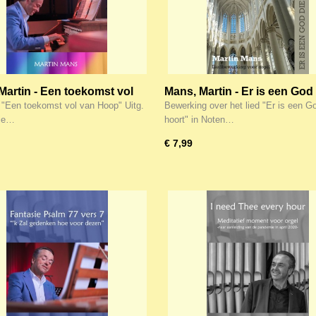
Martin - Een toekomst vol
Mans, Martin - Er is een God
op (Noten)
hoort (Noten)
 "Een toekomst vol van Hoop" Uitg.
Bewerking over het lied "Er is een G
zie…
hoort" in Noten…
€ 7,99