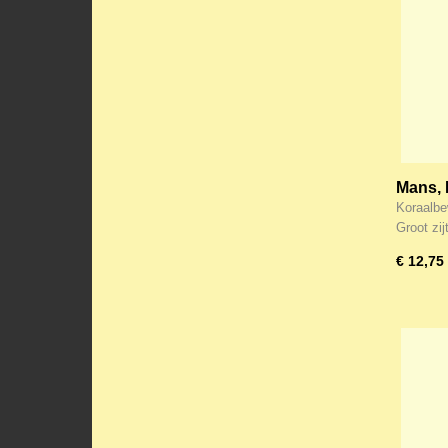
Mans, 
(16)
Koraalbe
Groot zij
€ 12,75