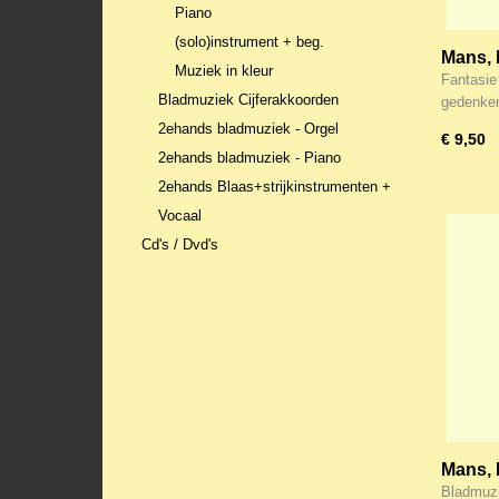
Piano
(solo)instrument + beg.
Mans, 
Muziek in kleur
(Noten
Fantasie
Bladmuziek Cijferakkoorden
gedenke
2ehands bladmuziek - Orgel
€ 9,50
2ehands bladmuziek - Piano
2ehands Blaas+strijkinstrumenten +
Vocaal
Cd's / Dvd's
Mans, 
voor o
Bladmuzi