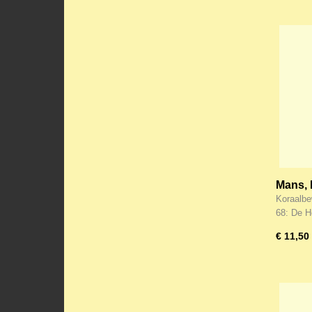
Mans, 
(12)
Koraalbe
68: De H
€ 11,50