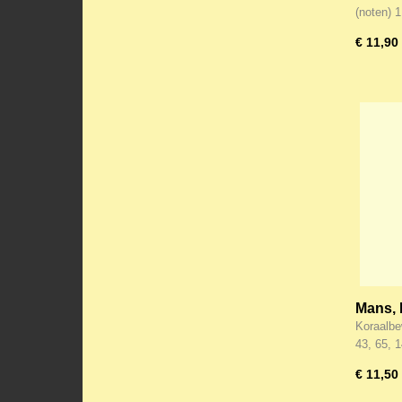
(noten) 
€ 11,90
Mans, 
(01) (d
Koraalbe
43, 65, 
€ 11,50