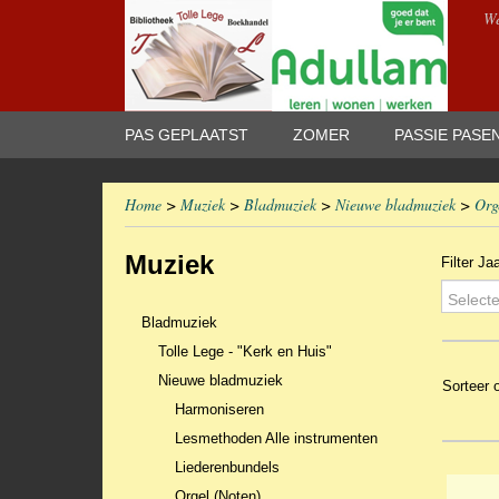
We
PAS GEPLAATST
ZOMER
PASSIE PASE
Home
>
Muziek
>
Bladmuziek
>
Nieuwe bladmuziek
>
Org
Muziek
Filter Ja
Selecte
Bladmuziek
Tolle Lege - "Kerk en Huis"
Nieuwe bladmuziek
Sorteer
Harmoniseren
Lesmethoden Alle instrumenten
Liederenbundels
Orgel (Noten)