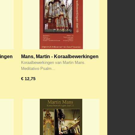
kingen
Mans, Martin - Koraalbewerkingen
(19)
Koraalbewerkingen van Martin Mans.
Meditativo Psalm…
€ 12,75