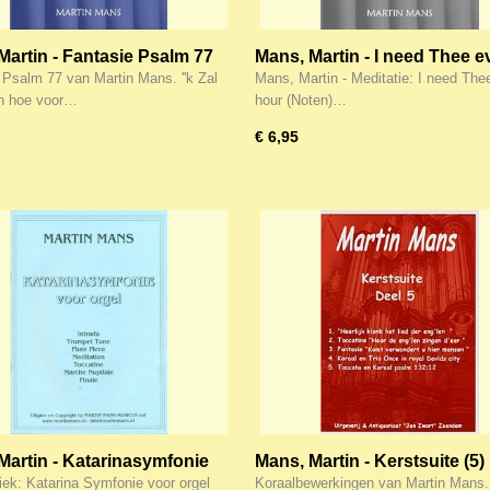
Martin - Fantasie Psalm 77
Mans, Martin - I need Thee e
)
hour (Noten)
 Psalm 77 van Martin Mans. ''k Zal
Mans, Martin - Meditatie: I need The
n hoe voor…
hour (Noten)…
€ 6,95
Martin - Katarinasymfonie
Mans, Martin - Kerstsuite (5)
rgel
ek: Katarina Symfonie voor orgel
Koraalbewerkingen van Martin Mans. 