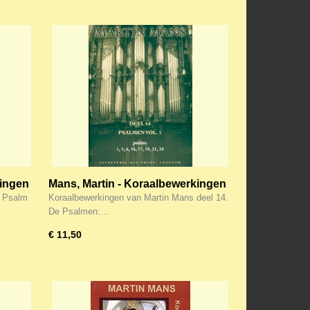
kingen
Mans, Martin - Koraalbewerkingen
(14)
. Psalm
Koraalbewerkingen van Martin Mans deel 14.
De Psalmen:…
€ 11,50