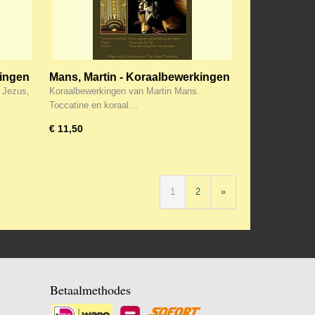
kingen
Mans, Martin - Koraalbewerkingen
(21)
 Jezus,
Koraalbewerkingen van Martin Mans.
Toccatine en koraal…
€ 11,50
1
2
»
Betaalmethodes