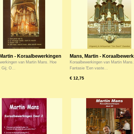
Martin - Koraalbewerkingen
Mans, Martin - Koraalbewer
(18)
werkingen van Martin Mans. Hoe
Koraalbewerkingen van Martin Mans.
t Gij; O…
Fantasie 'Een vaste…
€ 12,75