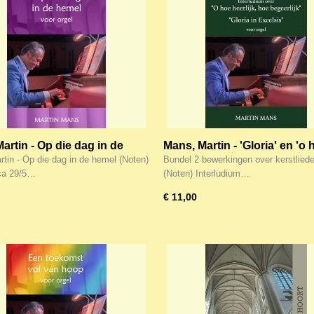
artin - Op die dag in de
Mans, Martin - 'Gloria' en 'o 
(Noten)
heerlijk hoe begeerlijk' -
tin - Op die dag in de hemel (Noten)
Bundel 2 bewerkingen over kerstlied
Kerstliederen (Noten)
a 29/5…
(Noten) Interludium…
€ 11,00