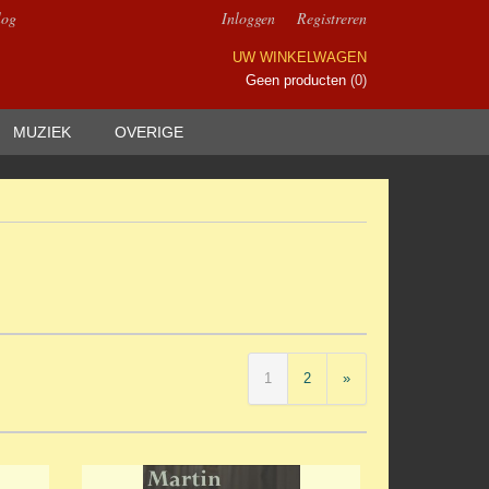
log
Inloggen
Registreren
UW WINKELWAGEN
Geen producten
(0)
MUZIEK
OVERIGE
1
2
»