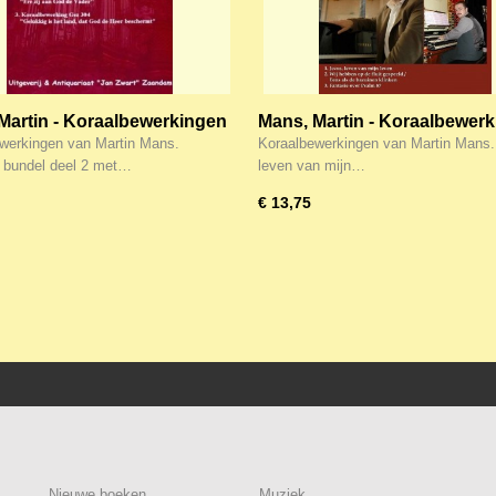
Martin - Koraalbewerkingen
Mans, Martin - Koraalbewer
lm 116, Ere zij aan God de
(20)
werkingen van Martin Mans.
Koraalbewerkingen van Martin Mans.
Gelukkig is het land (Noten)
 bundel deel 2 met…
leven van mijn…
€ 13,75
Nieuwe boeken
Muziek